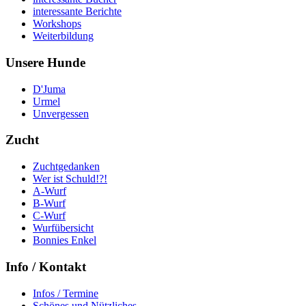
interessante Berichte
Workshops
Weiterbildung
Unsere
Hunde
D'Juma
Urmel
Unvergessen
Zucht
Zuchtgedanken
Wer ist Schuld!?!
A-Wurf
B-Wurf
C-Wurf
Wurfübersicht
Bonnies Enkel
Info
/ Kontakt
Infos / Termine
Schönes und Nützliches